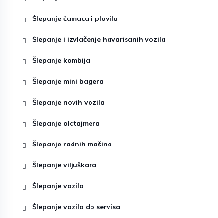
Šlepanje čamaca i plovila
Šlepanje i izvlačenje havarisanih vozila
Šlepanje kombija
Šlepanje mini bagera
Šlepanje novih vozila
Šlepanje oldtajmera
Šlepanje radnih mašina
Šlepanje viljuškara
Šlepanje vozila
Šlepanje vozila do servisa