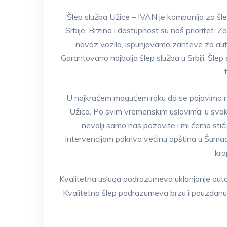
Šlep služba Užice – IVAN je kompanija za šlep 
Srbije. Brzina i dostupnost su naš prioritet. Z
navoz vozila, ispunjavamo zahteve za auto
Garantovano najbolja šlep služba u Srbiji. Šle
U najkraćem mogućem roku da se pojavimo na 
Užica. Po svim vremenskim uslovima, u svak
nevolji samo nas pozovite i mi ćemo sti
intervencijom pokriva većinu opština u Šumadi
kra
Kvalitetna usluga podrazumeva uklanjanje auto
Kvalitetna šlep podrazumeva brzu i pouzdanu u