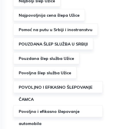
Najbolji šlep Užice
Najpovoljnija cena šlepa Užice
Pomoć na putu u Srbiji i inostranstvu
POUZDANA ŠLEP SLUŽBA U SRBIJI
Pouzdana šlep služba Užice
Povoljna šlep služba Užice
POVOLJNO I EFIKASNO ŠLEPOVANJE
ČAMCA
Povoljno i efikasno šlepovanje
automobila