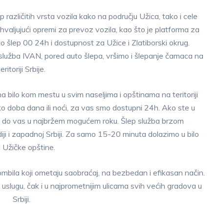
različitih vrsta vozila kako na području Užica, tako i cele
ahvaljujući opremi za prevoz vozila, kao što je platforma za
 šlep 00 24h i dostupnost za Užice i Zlatiborski okrug.
p služba IVAN, pored auto šlepa, vršimo i šlepanje čamaca na
teritoriji Srbije.
bilo kom mestu u svim naseljima i opštinama na teritoriji
o doba dana ili noći, za vas smo dostupni 24h. Ako ste u
ći do vas u najbržem mogućem roku. Šlep služba brzom
ji i zapadnoj Srbiji. Za samo 15-20 minuta dolazimo u bilo
j Užičke opštine.
mbila koji ometaju saobraćaj, na bezbedan i efikasan način.
slugu, čak i u najprometnijim ulicama svih većih gradova u
Srbiji.