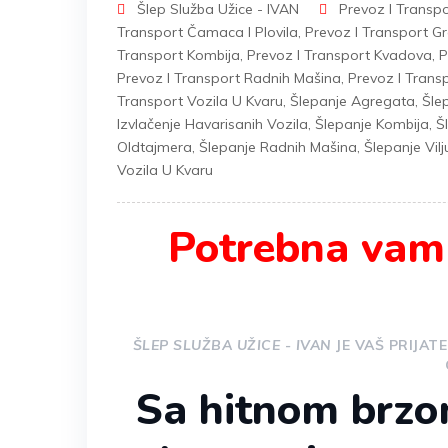
Šlep Služba Užice - IVAN
Prevoz I Transp
Transport Čamaca I Plovila
,
Prevoz I Transport Gr
Transport Kombija
,
Prevoz I Transport Kvadova
,
P
Prevoz I Transport Radnih Mašina
,
Prevoz I Trans
Transport Vozila U Kvaru
,
Šlepanje Agregata
,
Šle
Izvlačenje Havarisanih Vozila
,
Šlepanje Kombija
,
Š
Oldtajmera
,
Šlepanje Radnih Mašina
,
Šlepanje Vil
Vozila U Kvaru
Potrebna vam
ŠLEP SLUŽBA UŽICE - IVAN
JE VAŠ PRIJAT
Sa hitnom brzo