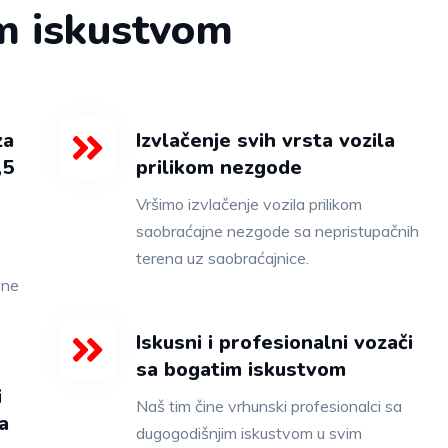
m iskustvom
za
Izvlačenje svih vrsta vozila
,5
prilikom nezgode
Vršimo izvlačenje vozila prilikom
saobraćajne nezgode sa nepristupačnih
terena uz saobraćajnice.
one
Iskusni i profesionalni vozači
sa bogatim iskustvom
i
Naš tim čine vrhunski profesionalci sa
a
dugogodišnjim iskustvom u svim