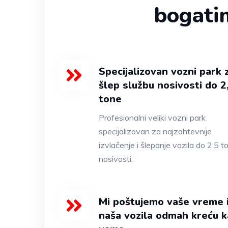
bogati
Specijalizovan vozni park 
šlep službu nosivosti do 2
tone
Profesionalni veliki vozni park
specijalizovan za najzahtevnije
izvlačenje i šlepanje vozila do 2,5 t
nosivosti.
Mi poštujemo vaše vreme 
naša vozila odmah kreću k