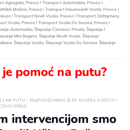
ort Agregata
,
Prevoz I Transport Automobila
,
Prevoz I
afičkih Mašina
,
Prevoz I Transport Havarisanih Vozila
,
Prevoz I
revoz I Transport Novih Vozila
,
Prevoz I Transport Oldtajmera
,
port Vozila
,
Prevoz I Transport Vozila Do Servisa
,
Prevoz I
panje Automobila
,
Šlepanje Čamaca I Plovila
,
Šlepanje I
lepanje Mini Bagera
,
Šlepanje Novih Vozila
,
Šlepanje
juškara
,
Šlepanje Vozila
,
Šlepanje Vozila Do Servisa
,
Šlepanje
 je pomoć na putu?
ELJ NA PUTU - NAJPOUZDANIJA ŠLEP SLUŽBA U UŽICU I
CELOJ SRBIJI
m intervencijom smo