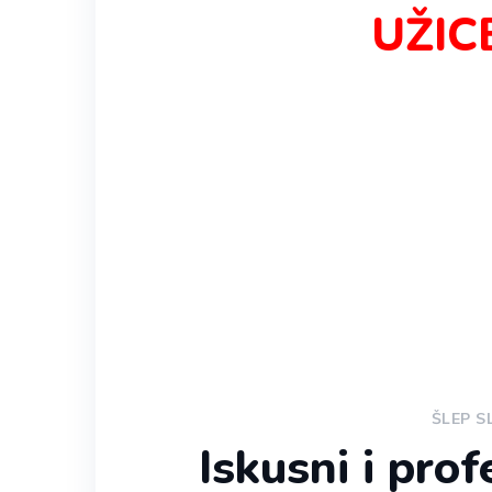
UŽICE
ŠLEP S
Iskusni i prof