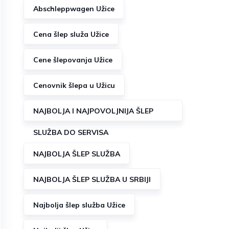
Abschleppwagen Užice
Cena šlep služa Užice
Cene šlepovanja Užice
Cenovnik šlepa u Užicu
NAJBOLJA I NAJPOVOLJNIJA ŠLEP
SLUŽBA DO SERVISA
NAJBOLJA ŠLEP SLUŽBA
NAJBOLJA ŠLEP SLUŽBA U SRBIJI
Najbolja šlep služba Užice