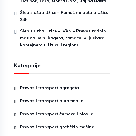
Zlatibor, Tara, Mokra Gora, Bajina Bašta
Šlep služba Užice – Pomoć na putu u Užicu
24h
Slep sluzba Uzice – IVAN – Prevoz radnih
masina, mini bagera, camaca, viljuskara,
kontejnera u Uzicu i regionu
Kategorije
Prevoz i transport agregata
Prevoz i transport automobila
Prevoz i transport čamaca i plovila
Prevoz i transport grafičkih mašina