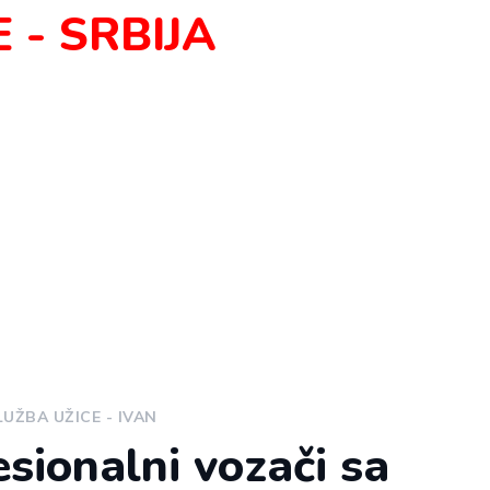
 - SRBIJA
LUŽBA UŽICE - IVAN
esionalni vozači sa