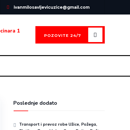
ivanmilosavljevicuzice@gmail.com
cinara 1
POZOVITE 24/7
Poslednje dodato
Transport i prevoz robe Užice, Požega,