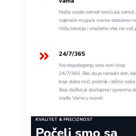
vama
Naša vozila odmah kreću ka vama!
najkraće moguće vreme dolazimo n
Vašu lokaciju i vraćamo Vas na vaš 
24/7/365
Na raspolaganju smo non-stop
24/7/365. Bilo da je neradni dan, bil
koje doba noći, praznik i slično naša
šlep služba je dostupna i spremna d
izađe Vama u susret.
KVALITET & PRECIZNOST
Počeli smo sa