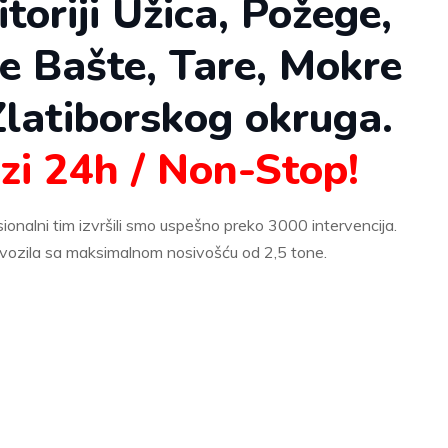
toriji Užica, Požege,
ne Bašte, Tare, Mokre
Zlatiborskog okruga.
zi 24h / Non-Stop!
ionalni tim izvršili smo uspešno preko 3000 intervencija.
vozila sa maksimalnom nosivošću od 2,5 tone.
jno je da dodirnete dugme iznad za poziv.