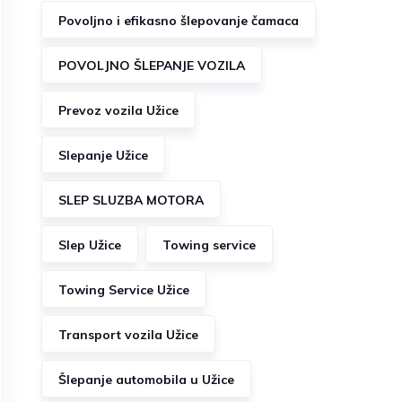
Povoljno i efikasno šlepovanje čamaca
POVOLJNO ŠLEPANJE VOZILA
Prevoz vozila Užice
Slepanje Užice
SLEP SLUZBA MOTORA
Slep Užice
Towing service
Towing Service Užice
Transport vozila Užice
Šlepanje automobila u Užice