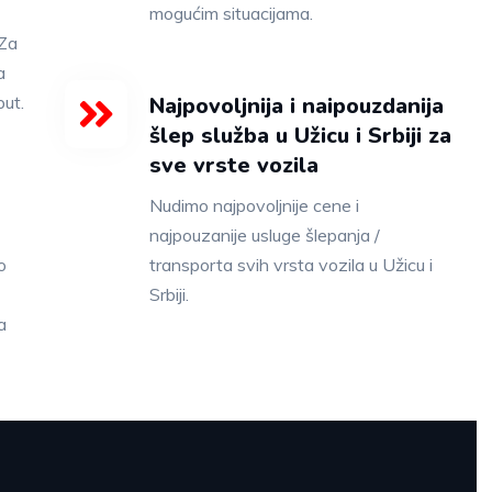
mogućim situacijama.
 Za
a
put.
Najpovoljnija i naipouzdanija
šlep služba u Užicu i Srbiji za
sve vrste vozila
Nudimo najpovoljnije cene i
najpouzanije usluge šlepanja /
o
transporta svih vrsta vozila u Užicu i
Srbiji.
a