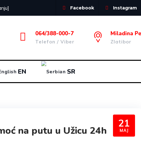
anju]
Facebook
Instagram
064/388-000-7
Miladina Pe
Telefon / Viber
Zlatibor
EN
SR
21
moć na putu u Užicu 24h
MAJ