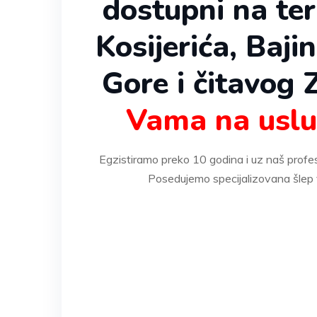
dostupni na teri
Kosijerića, Baji
Gore i čitavog 
Vama na uslu
Egzistiramo preko 10 godina i uz naš profes
Posedujemo specijalizovana šlep 
* Za korisnike mobilnih dovol