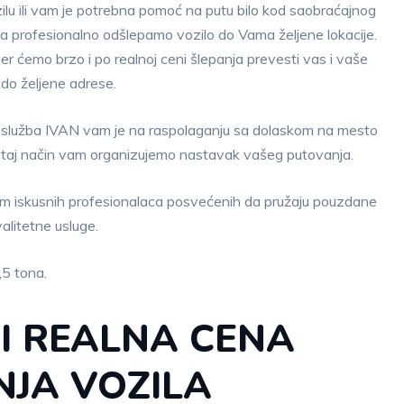
zilu ili vam je potrebna pomoć na putu bilo kod saobraćajnog
 da profesionalno odšlepamo vozilo do Vama željene lokacije.
jer ćemo brzo i po realnoj ceni šlepanja prevesti vas i vaše
 do željene adrese.
 služba IVAN vam je na raspolaganju sa dolaskom na mesto
 taj način vam organizujemo nastavak vašeg putovanja.
tim iskusnih profesionalaca posvećenih da pružaju pouzdane
valitetne usluge.
,5 tona.
I REALNA CENA
NJA VOZILA