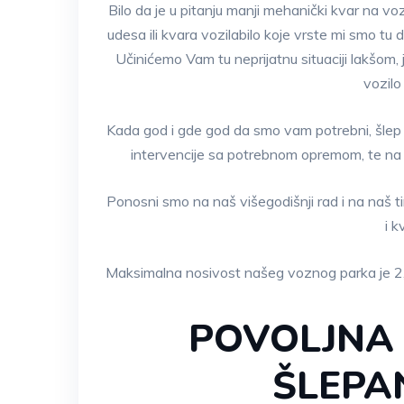
Bilo da je u pitanju manji mehanički kvar na vo
udesa ili kvara vozilabilo koje vrste mi smo tu
Učinićemo Vam tu neprijatnu situaciji lakšom, 
vozilo
Kada god i gde god da smo vam potrebni, šlep
intervencije sa potrebnom opremom, te na
Ponosni smo na naš višegodišnji rad i na naš 
i k
Maksimalna nosivost našeg voznog parka je 2
POVOLJNA 
ŠLEPA