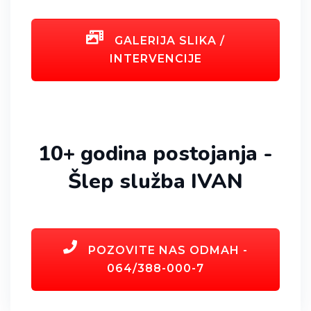
GALERIJA SLIKA /
INTERVENCIJE
10+ godina postojanja -
Šlep služba IVAN
POZOVITE NAS ODMAH -
064/388-000-7