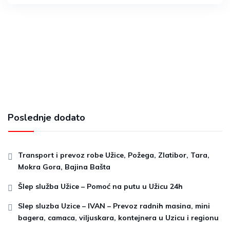
Poslednje dodato
Transport i prevoz robe Užice, Požega, Zlatibor, Tara,
Mokra Gora, Bajina Bašta
Šlep služba Užice – Pomoć na putu u Užicu 24h
Slep sluzba Uzice – IVAN – Prevoz radnih masina, mini
bagera, camaca, viljuskara, kontejnera u Uzicu i regionu