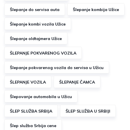
Šlepanje do servisa auta
Šlepanje kombija Užice
Šlepanje kombi vozila Užice
Šlepanje oldtajmera Užice
ŠLEPANJE POKVARENOG VOZILA
Šlepanje pokvarenog vozila do servisa u Užicu
ŠLEPANJE VOZILA
ŠLEPANJE ČAMCA
Šlepovanje automobila u Užicu
ŠLEP SLUŽBA SRBIJA
ŠLEP SLUŽBA U SRBIJI
Šlep služba Srbija cene