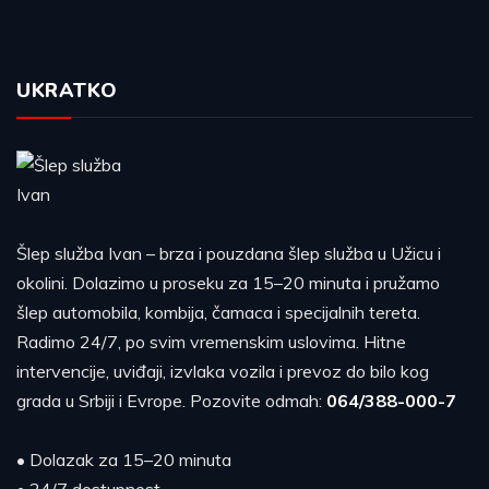
UKRATKO
Šlep služba Ivan – brza i pouzdana šlep služba u Užicu i
okolini. Dolazimo u proseku za 15–20 minuta i pružamo
šlep automobila, kombija, čamaca i specijalnih tereta.
Radimo 24/7, po svim vremenskim uslovima. Hitne
intervencije, uviđaji, izvlaka vozila i prevoz do bilo kog
grada u Srbiji i Evrope. Pozovite odmah:
064/388-000-7
• Dolazak za 15–20 minuta