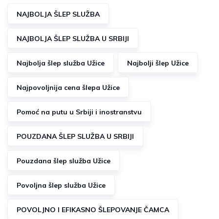
NAJBOLJA ŠLEP SLUŽBA
NAJBOLJA ŠLEP SLUŽBA U SRBIJI
Najbolja šlep služba Užice
Najbolji šlep Užice
Najpovoljnija cena šlepa Užice
Pomoć na putu u Srbiji i inostranstvu
POUZDANA ŠLEP SLUŽBA U SRBIJI
Pouzdana šlep služba Užice
Povoljna šlep služba Užice
POVOLJNO I EFIKASNO ŠLEPOVANJE ČAMCA