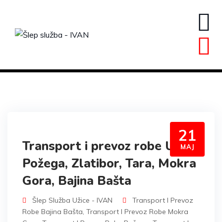
Skip
to
content
21
Transport i prevoz robe Užice,
MAJ
Požega, Zlatibor, Tara, Mokra
Gora, Bajina Bašta
Šlep Služba Užice - IVAN
Transport I Prevoz
Robe Bajina Bašta
,
Transport I Prevoz Robe Mokra