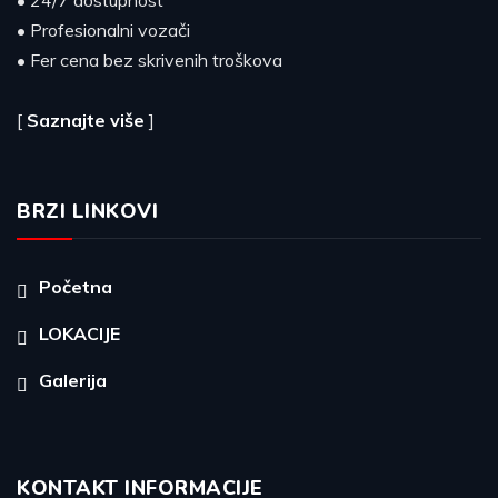
• 24/7 dostupnost
• Profesionalni vozači
• Fer cena bez skrivenih troškova
[
Saznajte više
]
BRZI LINKOVI
Početna
LOKACIJE
Galerija
KONTAKT INFORMACIJE