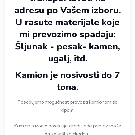
adresu po Vašem izboru.
U rasute materijale koje
mi prevozimo spadaju:
Šljunak - pesak- kamen,
ugalj, itd.
Kamion je nosivosti do 7
tona.
Posedujemo mogućnost prevoza kamionom sa
kipom.
Kamion takodje poseduje ciradu, gde prevoz može
da se vrši sa ciradom.