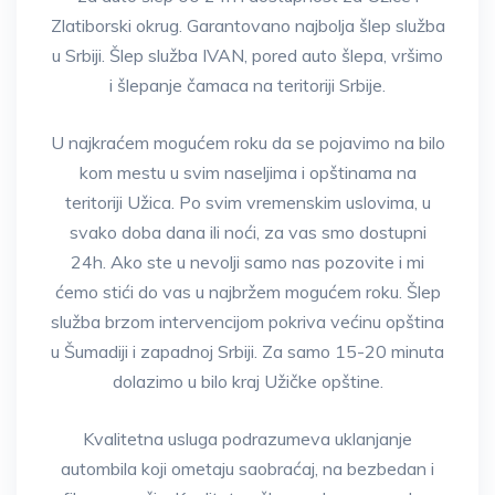
Zlatiborski okrug. Garantovano najbolja šlep služba
u Srbiji. Šlep služba IVAN, pored auto šlepa, vršimo
i šlepanje čamaca na teritoriji Srbije.
U najkraćem mogućem roku da se pojavimo na bilo
kom mestu u svim naseljima i opštinama na
teritoriji Užica. Po svim vremenskim uslovima, u
svako doba dana ili noći, za vas smo dostupni
24h. Ako ste u nevolji samo nas pozovite i mi
ćemo stići do vas u najbržem mogućem roku. Šlep
služba brzom intervencijom pokriva većinu opština
u Šumadiji i zapadnoj Srbiji. Za samo 15-20 minuta
dolazimo u bilo kraj Užičke opštine.
Kvalitetna usluga podrazumeva uklanjanje
autombila koji ometaju saobraćaj, na bezbedan i