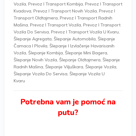
Vozila
,
Prevoz I Transport Kombija
,
Prevoz I Transport
Kvadova
,
Prevoz I Transport Novih Vozila
,
Prevoz I
Transport Oldtajmera
,
Prevoz I Transport Radnih
Mašina
,
Prevoz I Transport Vozila
,
Prevoz I Transport
Vozila Do Servisa
,
Prevoz I Transport Vozila U Kvaru
,
Šlepanje Agregata
,
Šlepanje Automobila
,
Šlepanje
Čamaca I Plovila
,
Šlepanje I Izvlačenje Havarisanih
Vozila
,
Šlepanje Kombija
,
Šlepanje Mini Bagera
,
Šlepanje Novih Vozila
,
Šlepanje Oldtajmera
,
Šlepanje
Radnih Mašina
,
Šlepanje Viljuškara
,
Šlepanje Vozila
,
Šlepanje Vozila Do Servisa
,
Šlepanje Vozila U
Kvaru
Potrebna vam je pomoć na
putu?