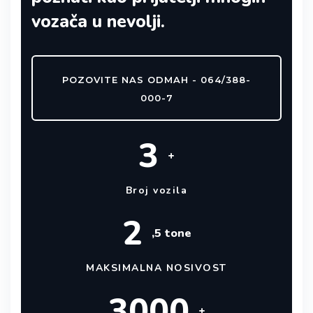
vozača u nevolji.
POZOVITE NAS ODMAH - 064/388-
000-7
3
+
Broj vozila
2
,5 tone
MAKSIMALNA NOSIVOST
3000
+