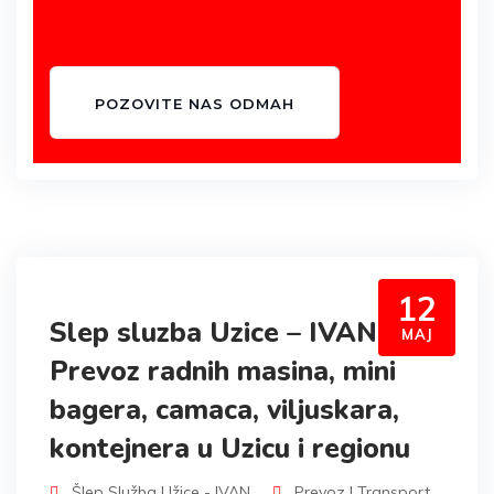
POZOVITE NAS ODMAH
12
Slep sluzba Uzice – IVAN –
MAJ
Prevoz radnih masina, mini
bagera, camaca, viljuskara,
kontejnera u Uzicu i regionu
Šlep Služba Užice - IVAN
Prevoz I Transport