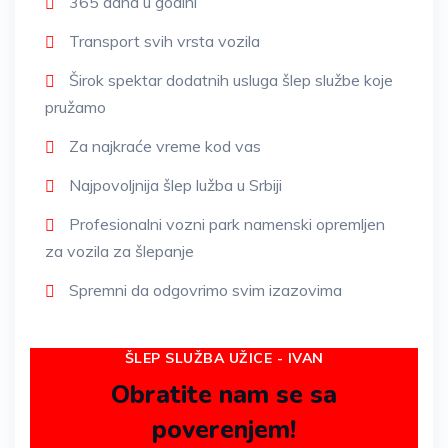
365 dana u godini
Transport svih vrsta vozila
Širok spektar dodatnih usluga šlep službe koje
pružamo
Za najkraće vreme kod vas
Najpovoljnija šlep lužba u Srbiji
Profesionalni vozni park namenski opremljen
za vozila za šlepanje
Spremni da odgovrimo svim izazovima
ŠLEP SLUŽBA UŽICE - IVAN
Obratite nam se sa
poverenjem!