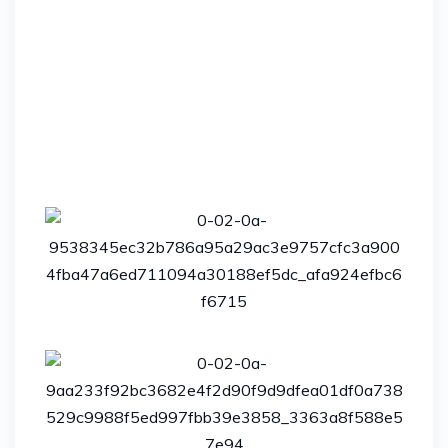
Brz dolazak na lokaciju odmah po
pozivu