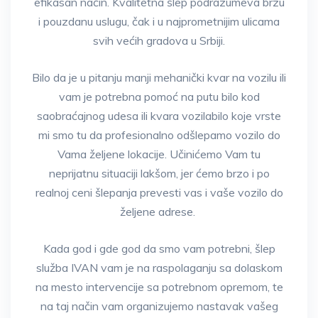
efikasan način. Kvalitetna šlep podrazumeva brzu
i pouzdanu uslugu, čak i u najprometnijim ulicama
svih većih gradova u Srbiji.
Bilo da je u pitanju manji mehanički kvar na vozilu ili
vam je potrebna pomoć na putu bilo kod
saobraćajnog udesa ili kvara vozilabilo koje vrste
mi smo tu da profesionalno odšlepamo vozilo do
Vama željene lokacije. Učinićemo Vam tu
neprijatnu situaciji lakšom, jer ćemo brzo i po
realnoj ceni šlepanja prevesti vas i vaše vozilo do
željene adrese.
Kada god i gde god da smo vam potrebni, šlep
služba IVAN vam je na raspolaganju sa dolaskom
na mesto intervencije sa potrebnom opremom, te
na taj način vam organizujemo nastavak vašeg