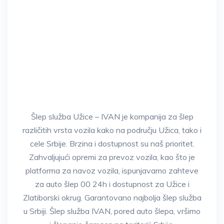
* Za korisnike mobilnih dovoljno je da
dodirnete dugme iznad za poziv.
Šlep služba Užice – IVAN je kompanija za šlep
različitih vrsta vozila kako na području Užica, tako i
cele Srbije. Brzina i dostupnost su naš prioritet.
Zahvaljujući opremi za prevoz vozila, kao što je
platforma za navoz vozila, ispunjavamo zahteve
za auto šlep 00 24h i dostupnost za Užice i
Zlatiborski okrug. Garantovano najbolja šlep služba
u Srbiji. Šlep služba IVAN, pored auto šlepa, vršimo