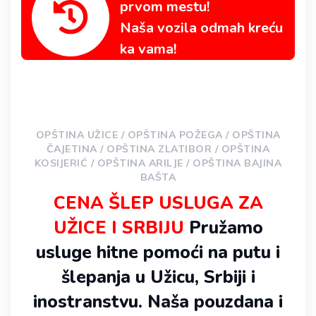
prvom mestu!
Naša vozila odmah kreću
ka vama!
OPŠTINA UŽICE / OPŠTINA POŽEGA / OPŠTINA
ČAJETINA / OPŠTINA ZLATIBOR / OPŠTINA
KOSIJERIĆ / OPŠTINA ARILJE / OPŠTINA BAJINA
BAŠTA
CENA ŠLEP USLUGA ZA
UŽICE I SRBIJU
Pružamo
usluge hitne pomoći na putu i
šlepanja u Užicu, Srbiji i
inostranstvu. Naša pouzdana i