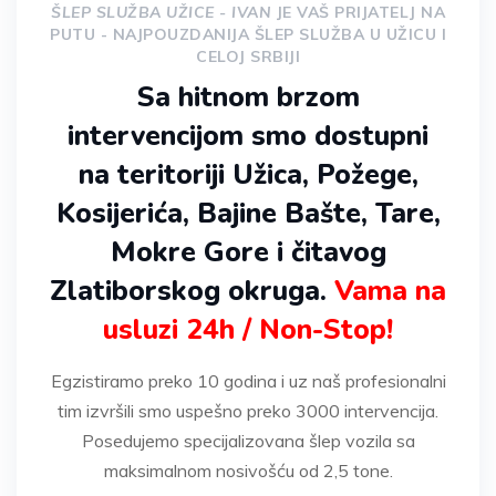
ŠLEP SLUŽBA UŽICE - IVAN
JE VAŠ PRIJATELJ NA
PUTU - NAJPOUZDANIJA ŠLEP SLUŽBA U UŽICU I
CELOJ SRBIJI
Sa hitnom brzom
intervencijom smo dostupni
na teritoriji Užica, Požege,
Kosijerića, Bajine Bašte, Tare,
Mokre Gore i čitavog
Zlatiborskog okruga.
Vama na
usluzi 24h / Non-Stop!
Egzistiramo preko 10 godina i uz naš profesionalni
tim izvršili smo uspešno preko 3000 intervencija.
Posedujemo specijalizovana šlep vozila sa
maksimalnom nosivošću od 2,5 tone.