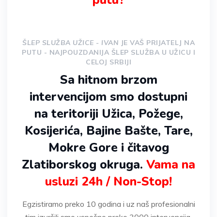
ŠLEP SLUŽBA UŽICE - IVAN
JE VAŠ PRIJATELJ NA
PUTU - NAJPOUZDANIJA ŠLEP SLUŽBA U UŽICU I
CELOJ SRBIJI
Sa hitnom brzom
intervencijom smo dostupni
na teritoriji Užica, Požege,
Kosijerića, Bajine Bašte, Tare,
Mokre Gore i čitavog
Zlatiborskog okruga.
Vama na
usluzi 24h / Non-Stop!
Egzistiramo preko 10 godina i uz naš profesionalni
tim izvršili smo uspešno preko 3000 intervencija.