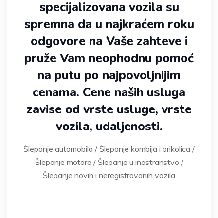
specijalizovana vozila su
spremna da u najkraćem roku
odgovore na Vaše zahteve i
pruže Vam neophodnu pomoć
na putu po najpovoljnijim
cenama. Cene naših usluga
zavise od vrste usluge, vrste
vozila, udaljenosti.
Šlepanje automobila / Šlepanje kombija i prikolica /
Šlepanje motora / Šlepanje u inostranstvo /
Šlepanje novih i neregistrovanih vozila