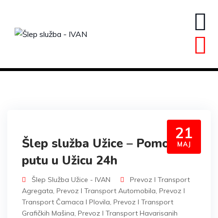
Skip
to
content
21
Šlep služba Užice – Pomoć na
MAJ
putu u Užicu 24h
Šlep Služba Užice - IVAN
Prevoz I Transport
Agregata
,
Prevoz I Transport Automobila
,
Prevoz I
Transport Čamaca I Plovila
,
Prevoz I Transport
Grafičkih Mašina
,
Prevoz I Transport Havarisanih