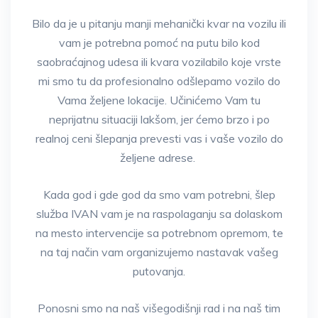
Bilo da je u pitanju manji mehanički kvar na vozilu ili
vam je potrebna pomoć na putu bilo kod
saobraćajnog udesa ili kvara vozilabilo koje vrste
mi smo tu da profesionalno odšlepamo vozilo do
Vama željene lokacije. Učinićemo Vam tu
neprijatnu situaciji lakšom, jer ćemo brzo i po
realnoj ceni šlepanja prevesti vas i vaše vozilo do
željene adrese.
Kada god i gde god da smo vam potrebni, šlep
služba IVAN vam je na raspolaganju sa dolaskom
na mesto intervencije sa potrebnom opremom, te
na taj način vam organizujemo nastavak vašeg
putovanja.
Ponosni smo na naš višegodišnji rad i na naš tim