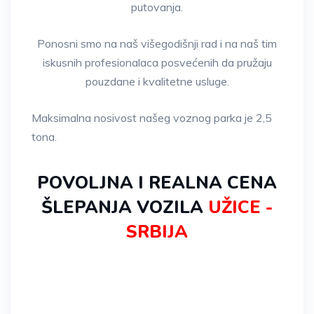
putovanja.
Ponosni smo na naš višegodišnji rad i na naš tim
iskusnih profesionalaca posvećenih da pružaju
pouzdane i kvalitetne usluge.
Maksimalna nosivost našeg voznog parka je 2,5
tona.
POVOLJNA I REALNA CENA
ŠLEPANJA VOZILA
UŽICE -
SRBIJA