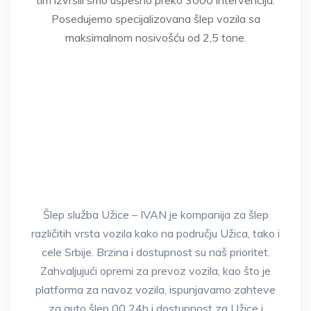
Posedujemo specijalizovana šlep vozila sa
maksimalnom nosivošću od 2,5 tone.
* Za korisnike mobilnih dovoljno je da
dodirnete dugme iznad za poziv.
Šlep služba Užice – IVAN je kompanija za šlep
različitih vrsta vozila kako na području Užica, tako i
cele Srbije. Brzina i dostupnost su naš prioritet.
Zahvaljujući opremi za prevoz vozila, kao što je
platforma za navoz vozila, ispunjavamo zahteve
za auto šlep 00 24h i dostupnost za Užice i