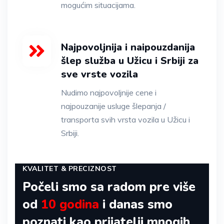
mogućim situacijama.
Najpovoljnija i naipouzdanija
šlep služba u Užicu i Srbiji za
sve vrste vozila
Nudimo najpovoljnije cene i
najpouzanije usluge šlepanja /
transporta svih vrsta vozila u Užicu i
Srbiji.
KVALITET & PRECIZNOST
Počeli smo sa radom pre više
od
10 godina
i danas smo
poznati kao prijatelji mnogih