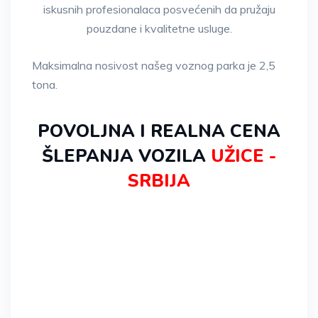
iskusnih profesionalaca posvećenih da pružaju
pouzdane i kvalitetne usluge.
Maksimalna nosivost našeg voznog parka je 2,5
tona.
POVOLJNA I REALNA CENA
ŠLEPANJA VOZILA
UŽICE -
SRBIJA