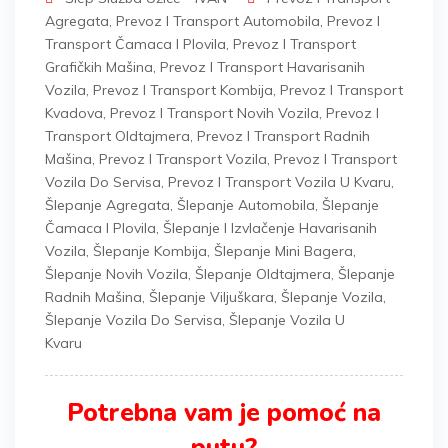
Agregata
,
Prevoz I Transport Automobila
,
Prevoz I
Transport Čamaca I Plovila
,
Prevoz I Transport
Grafičkih Mašina
,
Prevoz I Transport Havarisanih
Vozila
,
Prevoz I Transport Kombija
,
Prevoz I Transport
Kvadova
,
Prevoz I Transport Novih Vozila
,
Prevoz I
Transport Oldtajmera
,
Prevoz I Transport Radnih
Mašina
,
Prevoz I Transport Vozila
,
Prevoz I Transport
Vozila Do Servisa
,
Prevoz I Transport Vozila U Kvaru
,
Šlepanje Agregata
,
Šlepanje Automobila
,
Šlepanje
Čamaca I Plovila
,
Šlepanje I Izvlačenje Havarisanih
Vozila
,
Šlepanje Kombija
,
Šlepanje Mini Bagera
,
Šlepanje Novih Vozila
,
Šlepanje Oldtajmera
,
Šlepanje
Radnih Mašina
,
Šlepanje Viljuškara
,
Šlepanje Vozila
,
Šlepanje Vozila Do Servisa
,
Šlepanje Vozila U
Kvaru
Potrebna vam je pomoć na
putu?