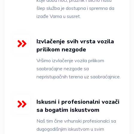
šlep služba je dostupna i spremna da
izađe Vama u susret.
Izvlačenje svih vrsta vozila
prilikom nezgode
Vršimo izvlačenje vozila prilikom
saobraćajne nezgode sa
nepristupačnih terena uz saobraćajnice.
Iskusni i profesionalni vozači
sa bogatim iskustvom
Naš tim čine vrhunski profesionalci sa
dugogodišnjim iskustvom u svim