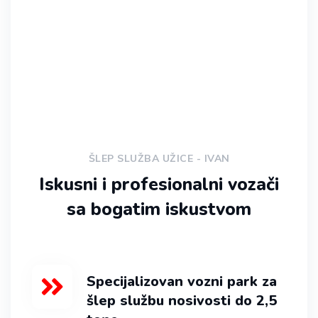
ŠLEP SLUŽBA UŽICE - IVAN
Iskusni i profesionalni vozači
sa bogatim iskustvom
Specijalizovan vozni park za
šlep službu nosivosti do 2,5