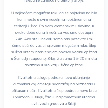
i šlepanje čamaca na teritoriji Srbije.
U najkraćem mogućem roku da se pojavimo na bilo
kom mestu u svim naseljima i opštinama na
teritoriji Užica. Po svim vremenskim uslovima, u
svako doba dana ili noći, za vas smo dostupni
24h. Ako ste u nevolji samo nas pozovite i mi
ćemo stići do vas u najbržem mogućem roku. Šlep
služba brzom intervencijom pokriva većinu opština
u Šumadiji i zapadnoj Srbiji. Za samo 15-20 minuta
dolazimo u bilo kraj Užičke opštine.
Kvalitetna usluga podrazumeva uklanjanje
autombila koji ometaju saobraćaj, na bezbedan i
efikasan način. Kvalitetna šlep podrazumeva brzu
i pouzdanu uslugu, čak i u najprometnijim ulicama
svih većih gradova u Srbiji.