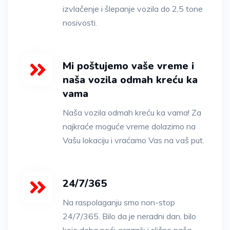
izvlačenje i šlepanje vozila do 2,5 tone
nosivosti.
Mi poštujemo vaše vreme i
naša vozila odmah kreću ka
vama
Naša vozila odmah kreću ka vama! Za
najkraće moguće vreme dolazimo na
Vašu lokaciju i vraćamo Vas na vaš put.
24/7/365
Na raspolaganju smo non-stop
24/7/365. Bilo da je neradni dan, bilo
koje doba noći, praznik i slično naša