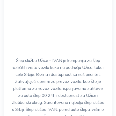
* Za korisnike mobilnih dovoljno je da
dodirnete dugme iznad za poziv.
Šlep služba Užice – IVAN je kompanija za šlep
različitih vrsta vozila kako na području Užica, tako i
cele Srbije. Brzina i dostupnost su naš prioritet.
Zahvaljujući opremi za prevoz vozila, kao što je
platforma za navoz vozila, ispunjavamo zahteve
za auto šlep 00 24h i dostupnost za Užice i
Zlatiborski okrug. Garantovano najbolja šlep služba
u Srbiji. Šlep služba IVAN, pored auto šlepa, vršimo