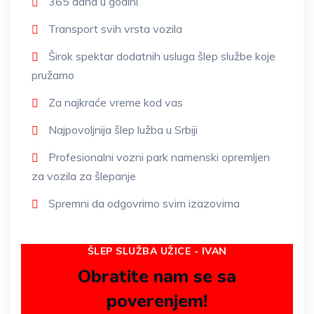
365 dana u godini
Transport svih vrsta vozila
Širok spektar dodatnih usluga šlep službe koje
pružamo
Za najkraće vreme kod vas
Najpovoljnija šlep lužba u Srbiji
Profesionalni vozni park namenski opremljen
za vozila za šlepanje
Spremni da odgovrimo svim izazovima
ŠLEP SLUŽBA UŽICE - IVAN
Obratite nam se sa
poverenjem!