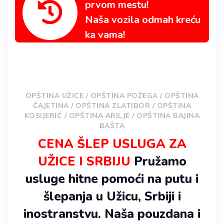
prvom mestu!
Naša vozila odmah kreću
ka vama!
OPŠTINA UŽICE / OPŠTINA POŽEGA / OPŠTINA
ČAJETINA / OPŠTINA ZLATIBOR / OPŠTINA
KOSIJERIĆ / OPŠTINA ARILJE / OPŠTINA BAJINA
BAŠTA
CENA ŠLEP USLUGA ZA
UŽICE I SRBIJU
Pružamo
usluge hitne pomoći na putu i
šlepanja u Užicu, Srbiji i
inostranstvu. Naša pouzdana i