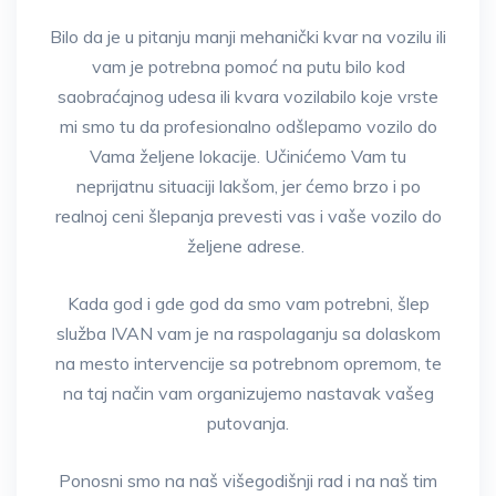
Bilo da je u pitanju manji mehanički kvar na vozilu ili
vam je potrebna pomoć na putu bilo kod
saobraćajnog udesa ili kvara vozilabilo koje vrste
mi smo tu da profesionalno odšlepamo vozilo do
Vama željene lokacije. Učinićemo Vam tu
neprijatnu situaciji lakšom, jer ćemo brzo i po
realnoj ceni šlepanja prevesti vas i vaše vozilo do
željene adrese.
Kada god i gde god da smo vam potrebni, šlep
služba IVAN vam je na raspolaganju sa dolaskom
na mesto intervencije sa potrebnom opremom, te
na taj način vam organizujemo nastavak vašeg
putovanja.
Ponosni smo na naš višegodišnji rad i na naš tim