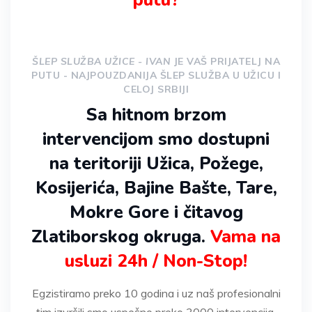
ŠLEP SLUŽBA UŽICE - IVAN
JE VAŠ PRIJATELJ NA
PUTU - NAJPOUZDANIJA ŠLEP SLUŽBA U UŽICU I
CELOJ SRBIJI
Sa hitnom brzom
intervencijom smo dostupni
na teritoriji Užica, Požege,
Kosijerića, Bajine Bašte, Tare,
Mokre Gore i čitavog
Zlatiborskog okruga.
Vama na
usluzi 24h / Non-Stop!
Egzistiramo preko 10 godina i uz naš profesionalni
tim izvršili smo uspešno preko 3000 intervencija.