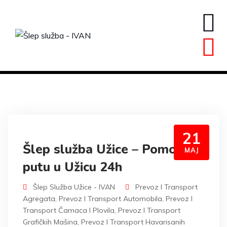
Skip
to
content
21
Šlep služba Užice – Pomoć na
MAJ
putu u Užicu 24h
Šlep Služba Užice - IVAN
Prevoz I Transport
Agregata
,
Prevoz I Transport Automobila
,
Prevoz I
Transport Čamaca I Plovila
,
Prevoz I Transport
Grafičkih Mašina
,
Prevoz I Transport Havarisanih