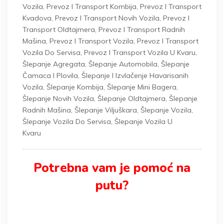
Vozila
,
Prevoz I Transport Kombija
,
Prevoz I Transport
Kvadova
,
Prevoz I Transport Novih Vozila
,
Prevoz I
Transport Oldtajmera
,
Prevoz I Transport Radnih
Mašina
,
Prevoz I Transport Vozila
,
Prevoz I Transport
Vozila Do Servisa
,
Prevoz I Transport Vozila U Kvaru
,
Šlepanje Agregata
,
Šlepanje Automobila
,
Šlepanje
Čamaca I Plovila
,
Šlepanje I Izvlačenje Havarisanih
Vozila
,
Šlepanje Kombija
,
Šlepanje Mini Bagera
,
Šlepanje Novih Vozila
,
Šlepanje Oldtajmera
,
Šlepanje
Radnih Mašina
,
Šlepanje Viljuškara
,
Šlepanje Vozila
,
Šlepanje Vozila Do Servisa
,
Šlepanje Vozila U
Kvaru
Potrebna vam je pomoć na
putu?