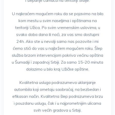
i šlepanje čamaca na teritoriji Srbije.
U najkraćem mogućem roku da se pojavimo na bilo
kom mestu u svim naseljima i opštinama na
teritoriji Užica. Po svim vremenskim uslovima, u
svako doba dana ili noći, za vas smo dostupni
24h. Ako ste u nevolji samo nas pozovite i mi
ćemo stići do vas u najbržem mogućem roku. Šlep
služba brzom intervencijom pokriva većinu opština
u Šumadiji i zapadnoj Srbiji. Za samo 15-20 minuta
dolazimo u bilo kraj Užičke opštine.
Kvalitetna usluga podrazumeva uklanjanje
autombila koji ometaju saobraćaj, na bezbedan i
efikasan način. Kvalitetna šlep podrazumeva brzu
i pouzdanu uslugu, čak i u najprometnijim ulicama
svih većih gradova u Srbiji.