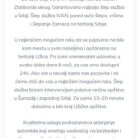
Zlatiborski okrug. Garantovano najbolja šlep služba
u Srbiji. Šlep služba IVAN, pored auto šlepa, vršimo
i šlepanje čamaca na teritoriji Srbije.
U najkraćem mogućem roku da se pojavimo na bilo
kom mestu u svim naseljima i opštinama na
teritoriji Užica. Po svim vremenskim uslovima, u
svako doba dana ili noći, za vas smo dostupni
24h. Ako ste u nevolji samo nas pozovite i mi
ćemo stići do vas u najbržem mogućem roku. Šlep
služba brzom intervencijom pokriva većinu opština
u Šumadiji i zapadnoj Srbiji. Za samo 15-20 minuta
dolazimo u bilo kraj Užičke opštine.
Kvalitetna usluga podrazumeva uklanjanje
autombila koji ometaju saobraćaj, na bezbedan i