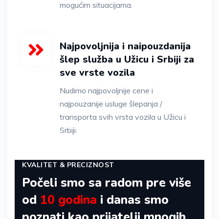
mogućim situacijama.
Najpovoljnija i naipouzdanija
šlep služba u Užicu i Srbiji za
sve vrste vozila
Nudimo najpovoljnije cene i
najpouzanije usluge šlepanja /
transporta svih vrsta vozila u Užicu i
Srbiji.
KVALITET & PRECIZNOST
Počeli smo sa radom pre više
od
10 godina
i danas smo
poznati kao prijatelji mnogih