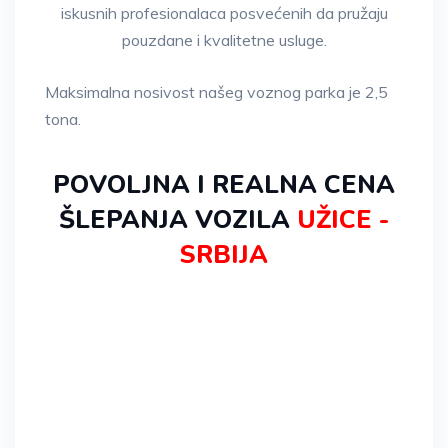
iskusnih profesionalaca posvećenih da pružaju
pouzdane i kvalitetne usluge.
Maksimalna nosivost našeg voznog parka je 2,5
tona.
POVOLJNA I REALNA CENA
ŠLEPANJA VOZILA
UŽICE -
SRBIJA