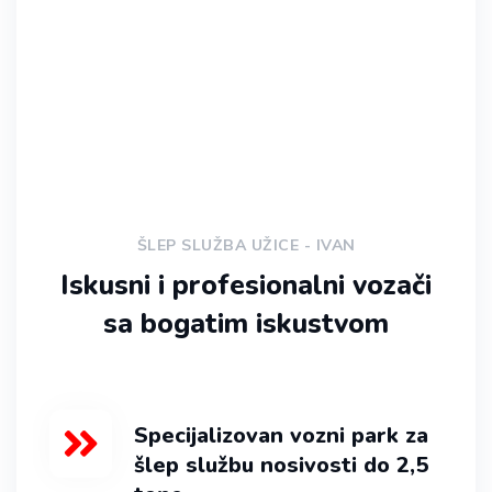
ŠLEP SLUŽBA UŽICE - IVAN
Iskusni i profesionalni vozači
sa bogatim iskustvom
Specijalizovan vozni park za
šlep službu nosivosti do 2,5