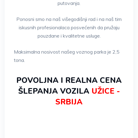
putovanja.
Ponosni smo na naš višegodišnji rad i na naš tim
iskusnih profesionalaca posvećenih da pružaju
pouzdane i kvalitetne usluge.
Maksimalna nosivost našeg voznog parka je 2,5
tona.
POVOLJNA I REALNA CENA
ŠLEPANJA VOZILA
UŽICE -
SRBIJA