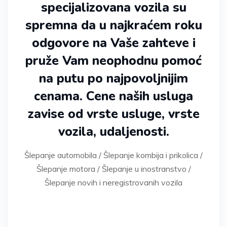
specijalizovana vozila su
spremna da u najkraćem roku
odgovore na Vaše zahteve i
pruže Vam neophodnu pomoć
na putu po najpovoljnijim
cenama. Cene naših usluga
zavise od vrste usluge, vrste
vozila, udaljenosti.
Šlepanje automobila / Šlepanje kombija i prikolica /
Šlepanje motora / Šlepanje u inostranstvo /
Šlepanje novih i neregistrovanih vozila