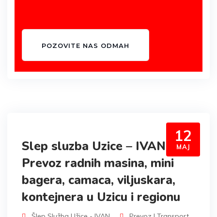
POZOVITE NAS ODMAH
12
Slep sluzba Uzice – IVAN –
MAJ
Prevoz radnih masina, mini
bagera, camaca, viljuskara,
kontejnera u Uzicu i regionu
Šlep Služba Užice - IVAN
Prevoz I Transport