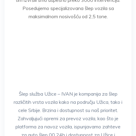
Posedujemo specijalizovana šlep vozila sa
maksimalnom nosivošću od 2,5 tone.
* Za korisnike mobilnih dovoljno je da
dodirnete dugme iznad za poziv.
Šlep služba Užice – IVAN je kompanija za šlep
različitih vrsta vozila kako na području Užica, tako i
cele Srbije. Brzina i dostupnost su naš prioritet.
Zahvaljujući opremi za prevoz vozila, kao što je
platforma za navoz vozila, ispunjavamo zahteve
za auto šlep 00 24h i dostupnost za Užice i