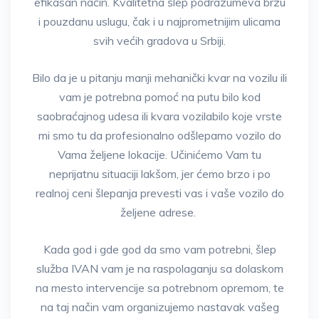
efikasan način. Kvalitetna šlep podrazumeva brzu
i pouzdanu uslugu, čak i u najprometnijim ulicama
svih većih gradova u Srbiji.
Bilo da je u pitanju manji mehanički kvar na vozilu ili
vam je potrebna pomoć na putu bilo kod
saobraćajnog udesa ili kvara vozilabilo koje vrste
mi smo tu da profesionalno odšlepamo vozilo do
Vama željene lokacije. Učinićemo Vam tu
neprijatnu situaciji lakšom, jer ćemo brzo i po
realnoj ceni šlepanja prevesti vas i vaše vozilo do
željene adrese.
Kada god i gde god da smo vam potrebni, šlep
služba IVAN vam je na raspolaganju sa dolaskom
na mesto intervencije sa potrebnom opremom, te
na taj način vam organizujemo nastavak vašeg