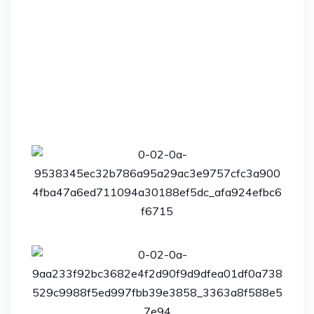
Brz dolazak na lokaciju odmah po
pozivu