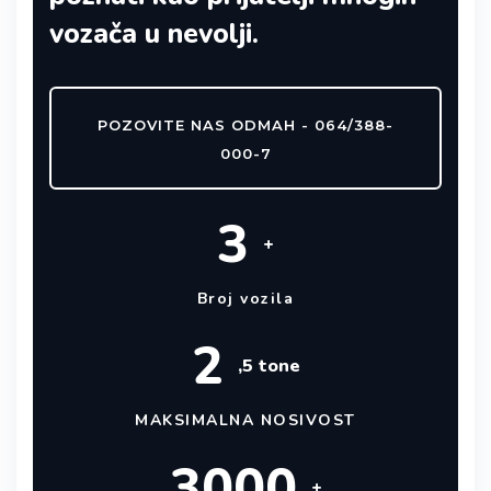
vozača u nevolji.
POZOVITE NAS ODMAH - 064/388-
000-7
3
+
Broj vozila
2
,5 tone
MAKSIMALNA NOSIVOST
3000
+