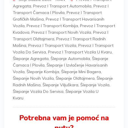
Agregata
,
Prevoz I Transport Automobila
,
Prevoz I
Transport Čamaca I Plovila
,
Prevoz I Transport
Grafičkih Mašina
,
Prevoz I Transport Havarisanih
Vozila
,
Prevoz I Transport Kombija
,
Prevoz I Transport
Kvadova
,
Prevoz I Transport Novih Vozila
,
Prevoz I
Transport Oldtajmera
,
Prevoz I Transport Radnih
Mašina
,
Prevoz I Transport Vozila
,
Prevoz I Transport
Vozila Do Servisa
,
Prevoz I Transport Vozila U Kvaru
,
Šlepanje Agregata
,
Šlepanje Automobila
,
Šlepanje
Čamaca I Plovila
,
Šlepanje I Izvlačenje Havarisanih
Vozila
,
Šlepanje Kombija
,
Šlepanje Mini Bagera
,
Šlepanje Novih Vozila
,
Šlepanje Oldtajmera
,
Šlepanje
Radnih Mašina
,
Šlepanje Viljuškara
,
Šlepanje Vozila
,
Šlepanje Vozila Do Servisa
,
Šlepanje Vozila U
Kvaru
Potrebna vam je pomoć na
putu?