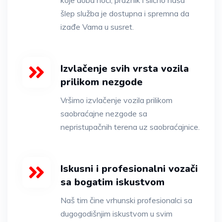
šlep služba je dostupna i spremna da
izađe Vama u susret.
Izvlačenje svih vrsta vozila
prilikom nezgode
Vršimo izvlačenje vozila prilikom
saobraćajne nezgode sa
nepristupačnih terena uz saobraćajnice.
Iskusni i profesionalni vozači
sa bogatim iskustvom
Naš tim čine vrhunski profesionalci sa
dugogodišnjim iskustvom u svim