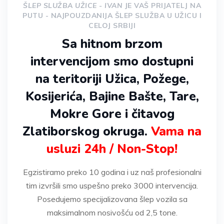
ŠLEP SLUŽBA UŽICE - IVAN
JE VAŠ PRIJATELJ NA
PUTU - NAJPOUZDANIJA ŠLEP SLUŽBA U UŽICU I
CELOJ SRBIJI
Sa hitnom brzom
intervencijom smo dostupni
na teritoriji Užica, Požege,
Kosijerića, Bajine Bašte, Tare,
Mokre Gore i čitavog
Zlatiborskog okruga.
Vama na
usluzi 24h / Non-Stop!
Egzistiramo preko 10 godina i uz naš profesionalni
tim izvršili smo uspešno preko 3000 intervencija.
Posedujemo specijalizovana šlep vozila sa
maksimalnom nosivošću od 2,5 tone.